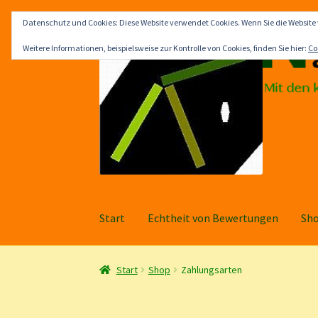
Datenschutz und Cookies: Diese Website verwendet Cookies. Wenn Sie die Website
Zur
Zum
Weitere Informationen, beispielsweise zur Kontrolle von Cookies, finden Sie hier:
Co
Navigation
Inhalt
springen
springen
Start
Echtheit von Bewertungen
Sh
Start
Echtheit von Bewertungen
Shop
Inform
Start
Shop
Zahlungsarten